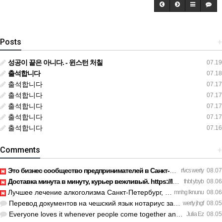
Posts
+
성공이 끝은 아니다. - 윈스턴 처칠
07.19
출석합니다
07.18
출석합니다
07.17
출석합니다
07.17
출석합니다
07.17
출석합니다
07.17
출석합니다
07.16
Comments
+
Это бизнес сообщество предпринимателей в Санкт-Петербурге эк…
rfvcs werty
08.07
Доставка минута в минуту, курьер вежливый. https://legaldir.…
thbt ybyb
08.06
Лучшее лечение алкоголизма Санкт-Петербург, специалисты букв…
mnhg lknunu
08.06
Перевод документов на чешский язык нотариус заверил с первог…
werty jhgf
08.05
Everyone loves it whenever people come together and share op…
Julia Ez
08.05