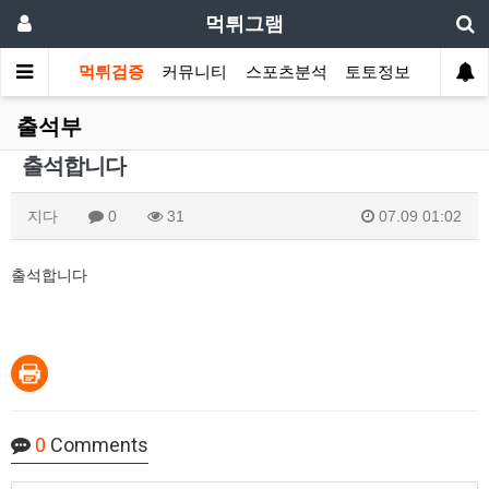
먹튀그램
먹튀검증
커뮤니티
스포츠분석
토토정보
출석부
출석합니다
지다
0
31
07.09 01:02
출석합니다
0
Comments